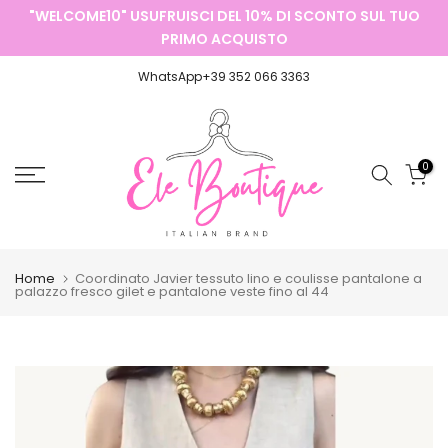
UL TUO
SPEDIZIONE GRATUITA
CON ORDINI SUPERIORI A
49,90€
Salta
al
contenuto
WhatsApp+39 352 066 3363
0
Home
Coordinato Javier tessuto lino e coulisse pantalone a
palazzo fresco gilet e pantalone veste fino al 44